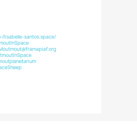
p://isabelle-santos.space/
moutInSpace
outmout@framapiaf.org
tmoutInSpace
outplanetarium
aceSheep