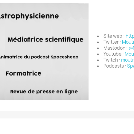
Site web :
htt
Twitter :
Mout
Mastodon :
@M
Youtube :
Mou
Twitch :
moutm
Podcasts :
Sp