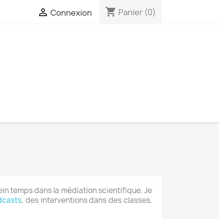
shopping_cart

Panier
(0)
Connexion
ein temps dans la médiation scientifique. Je
dcasts
, des interventions dans des classes,